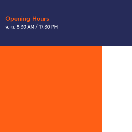
Opening Hours
จ.-ส. 8.30 AM / 17.30 PM