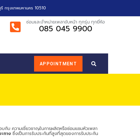
รี กรุงเทพมหานคร 10510
ซ่อมและจำหน่ายเพลาขับหน้า ทุกรุ่น ทุกยี่ห้อ
085 045 9900
APPOINTMENT
ะกอบกับ ความเชี่ยวชาญในการผลิตหรือซ่อมแซมหัวเพลา
ะยะทาง
ซึ่งเป็นการรับประกันที่สูงที่สุดของการรับประกัน