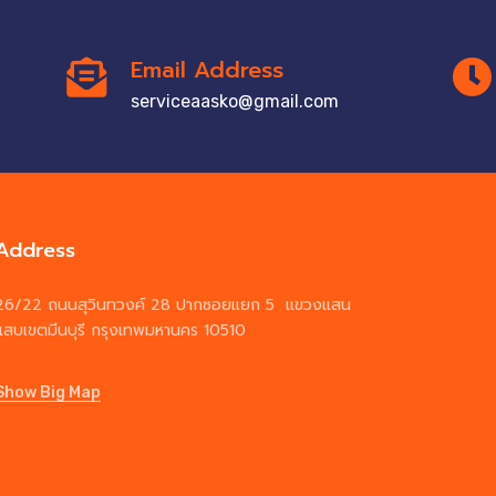
Email Address
serviceaasko@gmail.com
Address
26/22 ถนนสุวินทวงค์ 28 ปากซอยแยก 5 แขวงแสน
แสบเขตมีนบุรี กรุงเทพมหานคร 10510
Show Big Map