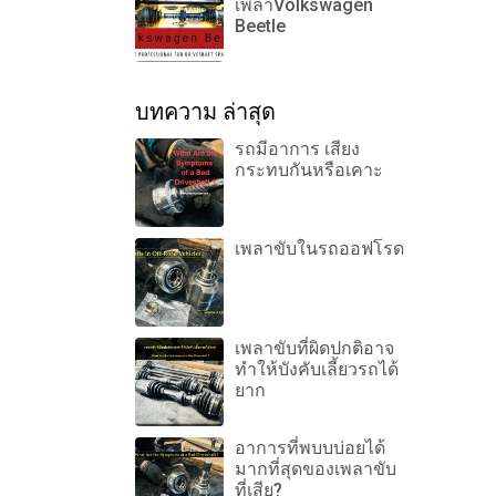
เพลาVolkswagen
Beetle
บทความ ล่าสุด
รถมีอาการ เสียง
กระทบกันหรือเคาะ
เพลาขับในรถออฟโรด
เพลาขับที่ผิดปกติอาจ
ทำให้บังคับเลี้ยวรถได้
ยาก
อาการที่พบบบ่อยได้
มากที่สุดของเพลาขับ
ที่เสีย?