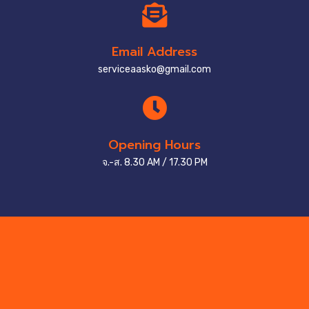
Email Address
serviceaasko@gmail.com
Opening Hours
จ.-ส. 8.30 AM / 17.30 PM