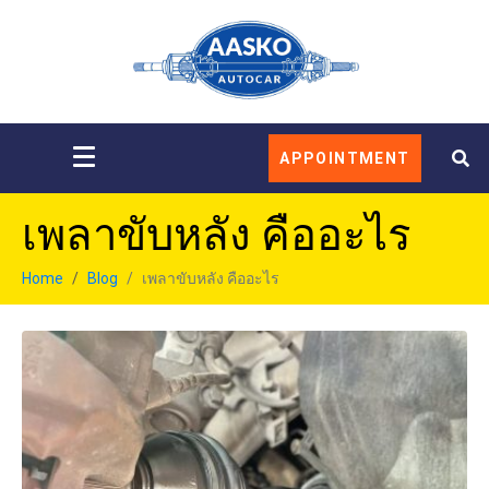
APPOINTMENT
เพลาขับหลัง คืออะไร
Home
Blog
เพลาขับหลัง คืออะไร