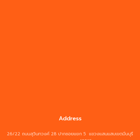
Address
26/22 ถนนสุวินทวงค์ 28 ปากซอยแยก 5 แขวงแสนแสบเขตมีนบุรี