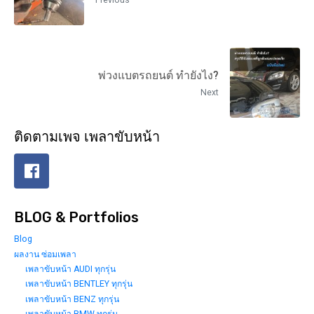
พ่วงแบตรถยนต์ ทำยังไง?
Next
ติดตามเพจ เพลาขับหน้า
BLOG & Portfolios
Blog
ผลงาน ซ่อมเพลา
เพลาขับหน้า AUDI ทุกรุ่น
เพลาขับหน้า BENTLEY ทุกรุ่น
เพลาขับหน้า BENZ ทุกรุ่น