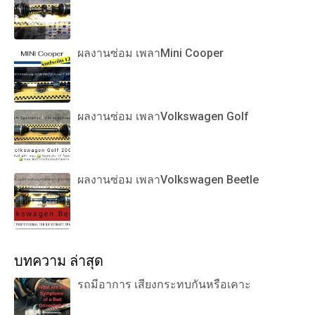
ผลงานซ่อม เพลาMini Cooper
ผลงานซ่อม เพลาVolkswagen Golf
APPOINTMENT
ผลงานซ่อม เพลาVolkswagen Beetle
บทความ ล่าสุด
รถมีอาการ เสียงกระทบกันหรือเคาะ