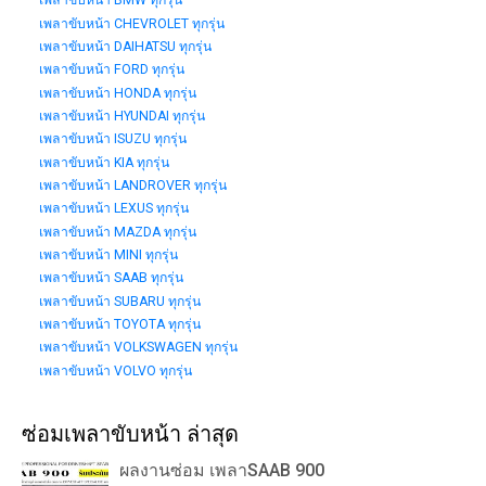
เพลาขับหน้า BMW ทุกรุ่น
เพลาขับหน้า CHEVROLET ทุกรุ่น
เพลาขับหน้า DAIHATSU ทุกรุ่น
เพลาขับหน้า FORD ทุกรุ่น
เพลาขับหน้า HONDA ทุกรุ่น
เพลาขับหน้า HYUNDAI ทุกรุ่น
เพลาขับหน้า ISUZU ทุกรุ่น
เพลาขับหน้า KIA ทุกรุ่น
เพลาขับหน้า LANDROVER ทุกรุ่น
เพลาขับหน้า LEXUS ทุกรุ่น
เพลาขับหน้า MAZDA ทุกรุ่น
เพลาขับหน้า MINI ทุกรุ่น
เพลาขับหน้า SAAB ทุกรุ่น
เพลาขับหน้า SUBARU ทุกรุ่น
Appointment Form
เพลาขับหน้า TOYOTA ทุกรุ่น
เพลาขับหน้า VOLKSWAGEN ทุกรุ่น
เพลาขับหน้า VOLVO ทุกรุ่น
ซ่อมเพลาขับหน้า ล่าสุด
ผลงานซ่อม เพลาSAAB 900