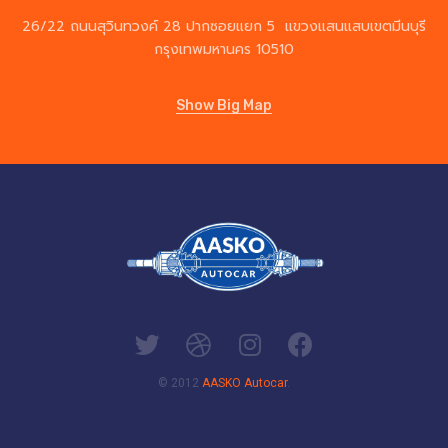
26/22 ถนนสุวินทวงค์ 28 ปากซอยแยก 5 แขวงแสนแสบเขตมีนบุรี
กรุงเทพมหานคร 10510
Show Big Map
© 2012
AASKO Autocar
.