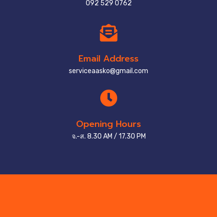
092 529 0762
Email Address
serviceaasko@gmail.com
Opening Hours
จ.-ส. 8.30 AM / 17.30 PM