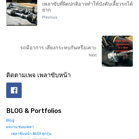
เพลาขับที่ผิดปกติอาจทำให้บังคับเลี้ยวรถได้
ยาก
Previous
รถมีอาการ เสียงกระทบกันหรือเคาะ
Next
ติดตามเพจ เพลาขับหน้า
BLOG & Portfolios
Blog
ผลงาน ซ่อมเพลา
เพลาขับหน้า AUDI ทุกรุ่น