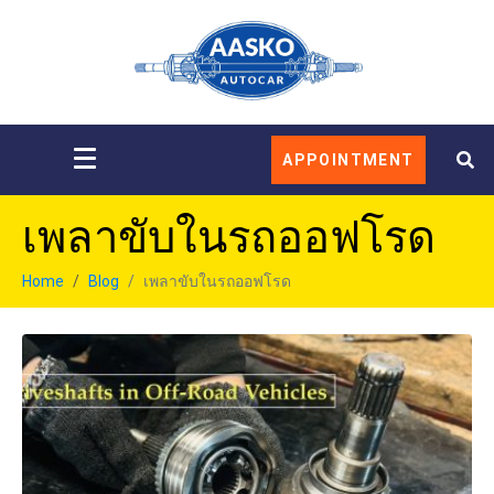
APPOINTMENT
เพลาขับในรถออฟโรด
Home
Blog
เพลาขับในรถออฟโรด