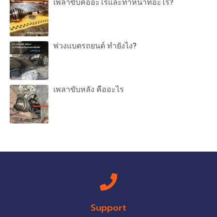
เพลาขับคืออะไรและทำหน้าที่อะไร?
พ่วงแบตรถยนต์ ทำยังไง?
เพลาขับหลัง คืออะไร
Support