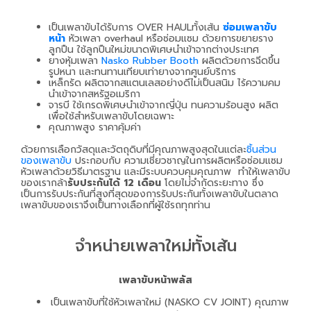
เป็นเพลาขับได้รับการ OVER HAULทั้งเส้น
ซ่อมเพลาขับ
หน้า
หัวเพลา overhaul หรือซ่อมแซม ด้วยการขยายราง
ลูกปืน ใช้ลูกปืนใหม่ขนาดพิเศษนำเข้าจากต่างประเทศ
ยางหุ้มเพลา
Nasko Rubber Booth
ผลิตด้วยการฉีดขึ้น
รูปหนา และทนทานเทียบเท่ายางจากศูนย์บริการ
เหล็กรัด ผลิตจากสแตนเลสอย่างดีไม่เป็นสนิม ไร้ความคม
นำเข้าจากสหรัฐอเมริกา
จารบี ใช้เกรดพิเศษนำเข้าจากญี่ปุ่น ทนความร้อนสูง ผลิต
เพื่อใช้สำหรับเพลาขับโดยเฉพาะ
คุณภาพสูง ราคาคุ้มค่า
ด้วยการเลือกวัสดุและวัตถุดิบที่มีคุณภาพสูงสุดในแต่ละ
ชิ้นส่วน
ของเพลาขับ
ประกอบกับ ความเชี่ยวชาญในการผลิตหรือซ่อมแซม
หัวเพลาด้วยวิธีมาตรฐาน และมีระบบควบคุมคุณภาพ ทำให้เพลาขับ
ของเรากล้า
รับประกันได้ 12 เดือน
โดยไม่จำกัดระยะทาง ซึ่ง
เป็นการรับประกันที่สูงที่สุดของการรับประกันทั้งเพลาขับในตลาด
เพลาขับของเราจึงเป็นทางเลือกที่ผู้ใช้รถทุกท่าน
จำหน่ายเพลาใหม่ทั้งเส้น
เพลาขับหน้าพลัส
เป็นเพลาขับที่ใช้หัวเพลาใหม่ (NASKO CV JOINT) คุณภาพ