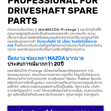
PROFESSIONAL FOR
DRIVESHAFT SPARE
PARTS
ด้วยการเลือกวัสดุ
( เพลาMAZDA-Protege )
และวัตถุดิบที่มี
คุณภาพสูงสุดในแต่ละชิ้นส่วนของเพลาขับ ประกอบกับ ความ
เชี่ยวชาญในการผลิตหรือซ่อมแซมหัวเพลาด้วยวิธีมาตรฐานทำให้
เพลาขับของเรากล้า
รับประกันได้ 12 เดือน โดยไม่จำกัดระยะ
ทาง
ซึ่งเป็นการรับประกันที่สูงที่สุดของการรับประกันทั้งเพลาขับใน
ตลาด เพลาขับของเราจึงเป็นทางเลือกที่ผู้ใช้รถทุกท่าน
มีผลงาน ซ่อมเพลา MAZDA มากมาย
ประสบการณ์มากกว่า 20ปี
เพลาMAZDA-Protege มีจำหน่ายทั้งเพลาใหม่เพลาเก่า การ
ซ่อมแซมของเรา ซ่อมด้วยการขยายรางลูกปืน ใช้ลูกปืนใหม่ขนาด
พิเศษนำเข้าจากต่างประเทศ ยางหุ้มเพลา Nasko Rubber Booth
ผลิตด้วยการฉีดขึ้นรูปหนา และทนทานเทียบเท่ายางจากศูนย์บริการ
เหล็กรัด ผลิตจากสแตนเลสอย่างดีไม่เป็นสนิม ไร้ความคม นำเข้า
จากสหรัฐอเมริกา จารบี ใช้เกรดพิเศษนำเข้าจากญี่ปุ่น ทนความร้อน
สูง ผลิตเพื่อใช้สำหรับเพลาขับโดยเฉพาะ คุณภาพสูง ราคาคุ้มค่า