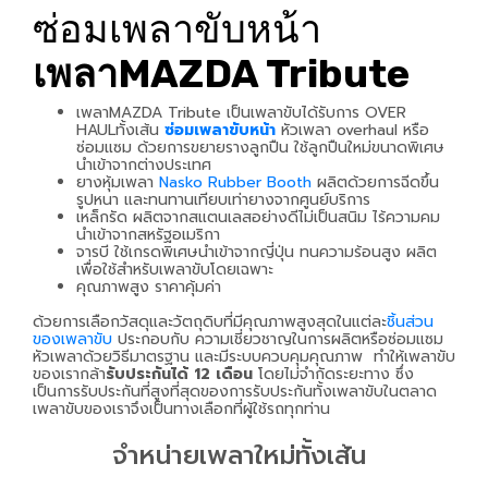
ซ่อมเพลาขับหน้า
เพลาMAZDA Tribute
เพลาMAZDA Tribute เป็นเพลาขับได้รับการ OVER
HAULทั้งเส้น
ซ่อมเพลาขับหน้า
หัวเพลา overhaul หรือ
ซ่อมแซม ด้วยการขยายรางลูกปืน ใช้ลูกปืนใหม่ขนาดพิเศษ
นำเข้าจากต่างประเทศ
ยางหุ้มเพลา
Nasko Rubber Booth
ผลิตด้วยการฉีดขึ้น
รูปหนา และทนทานเทียบเท่ายางจากศูนย์บริการ
เหล็กรัด ผลิตจากสแตนเลสอย่างดีไม่เป็นสนิม ไร้ความคม
นำเข้าจากสหรัฐอเมริกา
จารบี ใช้เกรดพิเศษนำเข้าจากญี่ปุ่น ทนความร้อนสูง ผลิต
เพื่อใช้สำหรับเพลาขับโดยเฉพาะ
คุณภาพสูง ราคาคุ้มค่า
ด้วยการเลือกวัสดุและวัตถุดิบที่มีคุณภาพสูงสุดในแต่ละ
ชิ้นส่วน
ของเพลาขับ
ประกอบกับ ความเชี่ยวชาญในการผลิตหรือซ่อมแซม
หัวเพลาด้วยวิธีมาตรฐาน และมีระบบควบคุมคุณภาพ ทำให้เพลาขับ
ของเรากล้า
รับประกันได้ 12 เดือน
โดยไม่จำกัดระยะทาง ซึ่ง
เป็นการรับประกันที่สูงที่สุดของการรับประกันทั้งเพลาขับในตลาด
เพลาขับของเราจึงเป็นทางเลือกที่ผู้ใช้รถทุกท่าน
จำหน่ายเพลาใหม่ทั้งเส้น