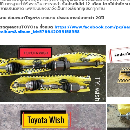
วิธีมาตรฐานทำให้เพลาขับของเรากล้า
รับประกันได้ 12 เดือน โดยไม่จำกัดร
พลาขับในตลาด เพลาขับของเราจึงเป็นทางเลือกที่ผู้ใช้รถทุกท่าน
งาน ซ่อมเพลาToyota มากมาย ประสบการณ์มากกว่า 20ปี
ารถดูผลงานTOYOta
ทั้งหมด
https://www.facebook.com/pg/aa
=album&album_id=576642039158958