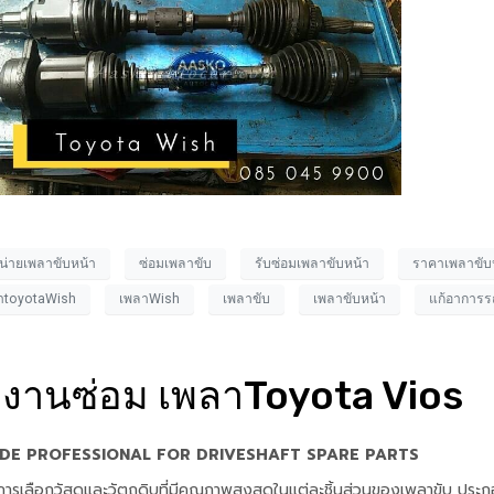
น่ายเพลาขับหน้า
ซ่อมเพลาขับ
รับซ่อมเพลาขับหน้า
ราคาเพลาขับ
าtoyotaWish
เพลาWish
เพลาขับ
เพลาขับหน้า
แก้อาการรถส
งานซ่อม เพลาToyota Vios
DE PROFESSIONAL FOR DRIVESHAFT SPARE PARTS
การเลือกวัสดุและวัตถุดิบที่มีคุณภาพสูงสุดในแต่ละชิ้นส่วนของเพลาขับ ปร