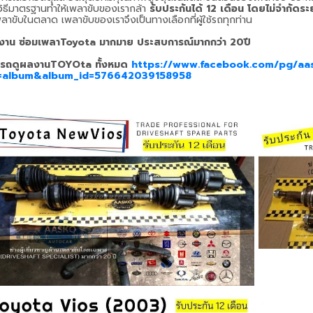
วิธีมาตรฐานทำให้เพลาขับของเรากล้า
รับประกันได้ 12 เดือน โดยไม่จำกัดร
พลาขับในตลาด เพลาขับของเราจึงเป็นทางเลือกที่ผู้ใช้รถทุกท่าน
งาน ซ่อมเพลาToyota มากมาย ประสบการณ์มากกว่า 20ปี
ารถดูผลงานTOYOta
ทั้งหมด
https://www.facebook.com/pg/aa
=album&album_id=576642039158958
Appointment