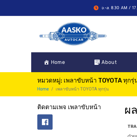
จ.-ส. 8.30 AM / 1
Home
About
หมวดหมู่:
เพลาขับหน้า TOYOTA ทุกรุ่
Home
เพลาขับหน้า TOYOTA ทุกรุ่น
ติดตามเพจ เพลาขับหน้า
ผล
TRA
ด้วย