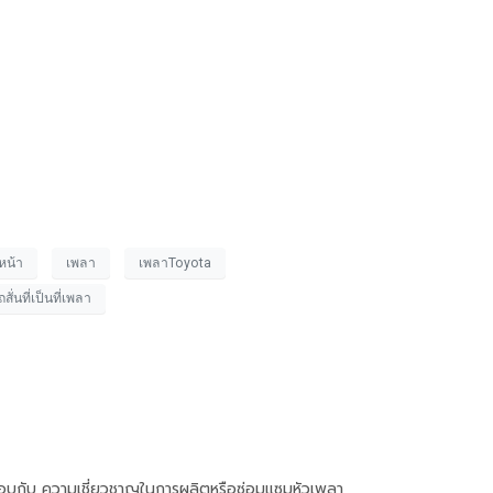
หน้า
เพลา
เพลาToyota
ั่นที่เป็นที่เพลา
ะกอบกับ ความเชี่ยวชาญในการผลิตหรือซ่อมแซมหัวเพลา