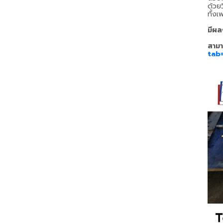
ด้วย
ทั้งเ
มีผล
สาม
tab