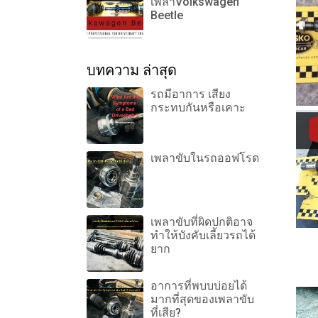
เพลาVolkswagen
Beetle
บทความ ล่าสุด
รถมีอาการ เสียง
กระทบกันหรือเคาะ
เพลาขับในรถออฟโรด
เพลาขับที่ผิดปกติอาจ
ทำให้บังคับเลี้ยวรถได้
ยาก
อาการที่พบบบ่อยได้
มากที่สุดของเพลาขับ
ที่เสีย?