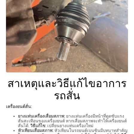
สาเหตุและวิธีแก้ไขอาการ
รถสั่น
เครื่องยนต์สั่น:
ยางแท่นเครื่องเสื่อมสภาพ:
ยางแท่นเครื่องมีหน้าที่ดูดซับแรง
สั่นสะเทือนของเครื่องยนต์ หากเสื่อมสภาพจะทำให้เครื่องยนต์
สั่นได้.
วิธีแก้ไข
: เปลี่ยนยางแท่นเครื่องใหม่
หัวเทียนเสื่อมสภาพ:
หัวเทียนในรถยนต์เบนซินมีบทบาทสำคัญ