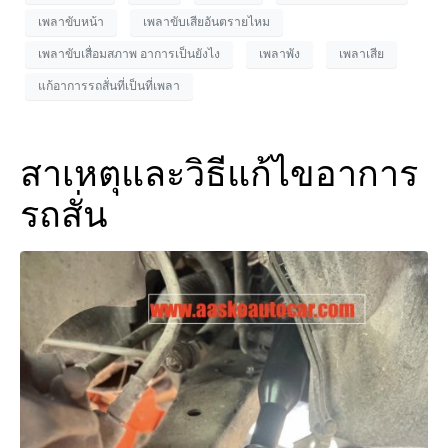
เพลาขับหน้า
เพลาขับเสียอันตรายไหม
เพลาขับเสื่อมสภาพ อาการเป็นยังไง
เพลาพัง
เพลาเสีย
แก้อาการรถสั่นที่เป็นที่เพลา
สาเหตุและวิธีแก้ไขอาการ
รถสั่น