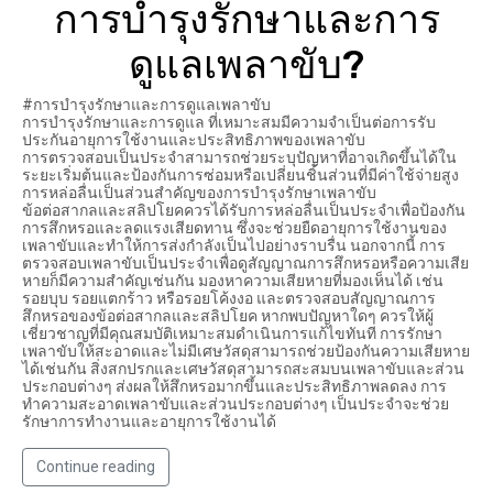
การบำรุงรักษาและการ
ดูแลเพลาขับ?
#การบำรุงรักษาและการดูแลเพลาขับ
การบำรุงรักษาและการดูแล ที่เหมาะสมมีความจำเป็นต่อการรับ
ประกันอายุการใช้งานและประสิทธิภาพของเพลาขับ
การตรวจสอบเป็นประจำสามารถช่วยระบุปัญหาที่อาจเกิดขึ้นได้ใน
ระยะเริ่มต้นและป้องกันการซ่อมหรือเปลี่ยนชิ้นส่วนที่มีค่าใช้จ่ายสูง
การหล่อลื่นเป็นส่วนสำคัญของการบำรุงรักษาเพลาขับ
ข้อต่อสากลและสลิปโยคควรได้รับการหล่อลื่นเป็นประจำเพื่อป้องกัน
การสึกหรอและลดแรงเสียดทาน ซึ่งจะช่วยยืดอายุการใช้งานของ
เพลาขับและทำให้การส่งกำลังเป็นไปอย่างราบรื่น นอกจากนี้ การ
ตรวจสอบเพลาขับเป็นประจำเพื่อดูสัญญาณการสึกหรอหรือความเสีย
หายก็มีความสำคัญเช่นกัน มองหาความเสียหายที่มองเห็นได้ เช่น
รอยบุบ รอยแตกร้าว หรือรอยโค้งงอ และตรวจสอบสัญญาณการ
สึกหรอของข้อต่อสากลและสลิปโยค หากพบปัญหาใดๆ ควรให้ผู้
เชี่ยวชาญที่มีคุณสมบัติเหมาะสมดำเนินการแก้ไขทันที การรักษา
เพลาขับให้สะอาดและไม่มีเศษวัสดุสามารถช่วยป้องกันความเสียหาย
ได้เช่นกัน สิ่งสกปรกและเศษวัสดุสามารถสะสมบนเพลาขับและส่วน
ประกอบต่างๆ ส่งผลให้สึกหรอมากขึ้นและประสิทธิภาพลดลง การ
ทำความสะอาดเพลาขับและส่วนประกอบต่างๆ เป็นประจำจะช่วย
รักษาการทำงานและอายุการใช้งานได้
Continue reading