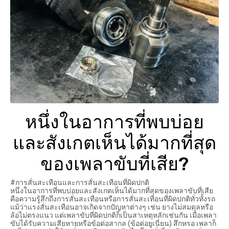
หนึ่งในอาการที่พบบ่อย
และสังเกตเห็นได้มากที่สุด
ของเพลาขับที่เสีย?
#การสั่นสะเทือนและการสั่นสะเทือนที่ผิดปกติ
หนึ่งในอาการที่พบบ่อยและสังเกตเห็นได้มากที่สุดของเพลาขับที่เสีย
คือความรู้สึกถึงการสั่นสะเทือนหรือการสั่นสะเทือนที่ผิดปกติทั่วทั้งรถ
แม้ว่าแรงสั่นสะเทือนอาจเกิดจากปัญหาต่างๆ เช่น ยางไม่สมดุลหรือ
ล้อไม่ตรงแนว แต่เพลาขับที่ผิดปกติก็เป็นสาเหตุหลักเช่นกัน เมื่อเพลา
ขับได้รับความเสียหายหรือข้อต่อสากล (ข้อต่อยูเนี่ยน) สึกหรอ เพลาก็