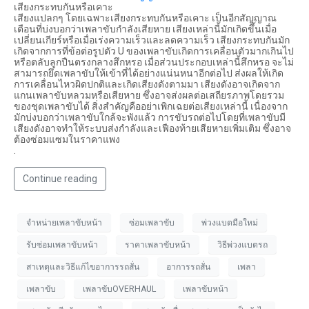
เสียงกระทบกันหรือเคาะ
เสียงแปลกๆ โดยเฉพาะเสียงกระทบกันหรือเคาะ เป็นอีกสัญญาณ
เตือนที่บ่งบอกว่าเพลาขับกำลังเสียหาย เสียงเหล่านี้มักเกิดขึ้นเมื่อ
เปลี่ยนเกียร์หรือเมื่อเร่งความเร็วและลดความเร็ว เสียงกระทบกันมัก
เกิดจากการที่ข้อต่อรูปตัว U ของเพลาขับเกิดการเคลื่อนตัวมากเกินไป
หรือตลับลูกปืนตรงกลางสึกหรอ เมื่อส่วนประกอบเหล่านี้สึกหรอ จะไม่
สามารถยึดเพลาขับให้เข้าที่ได้อย่างแน่นหนาอีกต่อไป ส่งผลให้เกิด
การเคลื่อนไหวผิดปกติและเกิดเสียงดังตามมา เสียงดังอาจเกิดจาก
แกนเพลาขับหลวมหรือเสียหาย ซึ่งอาจส่งผลต่อเสถียรภาพโดยรวม
ของชุดเพลาขับได้ สิ่งสำคัญคืออย่าเพิกเฉยต่อเสียงเหล่านี้ เนื่องจาก
มักบ่งบอกว่าเพลาขับใกล้จะพังแล้ว การขับรถต่อไปโดยที่เพลาขับมี
เสียงดังอาจทำให้ระบบส่งกำลังและเฟืองท้ายเสียหายเพิ่มเติม ซึ่งอาจ
ต้องซ่อมแซมในราคาแพง
.
Continue reading
จำหน่ายเพลาขับหน้า
ซ่อมเพลาขับ
พ่วงแบตมือใหม่
รับซ่อมเพลาขับหน้า
ราคาเพลาขับหน้า
วิธีพ่วงแบตรถ
สาเหตุและวิธีแก้ไขอาการรถสั่น
อาการรถสั่น
เพลา
เพลาขับ
เพลาขับOVERHAUL
เพลาขับหน้า