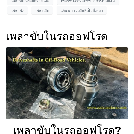
เพลาขับเสียอันตรายไหม
เพลาขับเสื่อมสภาพ อาการเป็นยังไง
เพลาพัง
เพลาเสีย
แก้อาการรถสั่นที่เป็นที่เพลา
เพลาขับในรถออฟโรด
เพลาขับในรถออฟโรด?