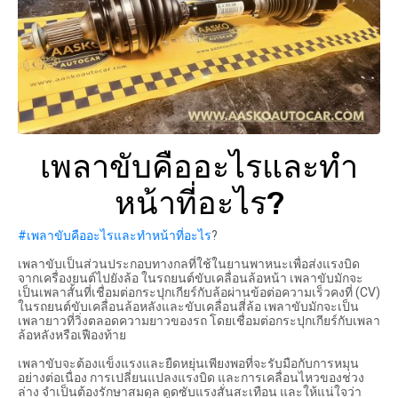
เพลาขับคืออะไรและทำ
หน้าที่อะไร?
#เพลาขับคืออะไรและทำหน้าที่อะไร
?
เพลาขับเป็นส่วนประกอบทางกลที่ใช้ในยานพาหนะเพื่อส่งแรงบิด
จากเครื่องยนต์ไปยังล้อ ในรถยนต์ขับเคลื่อนล้อหน้า เพลาขับมักจะ
เป็นเพลาสั้นที่เชื่อมต่อกระปุกเกียร์กับล้อผ่านข้อต่อความเร็วคงที่ (CV)
ในรถยนต์ขับเคลื่อนล้อหลังและขับเคลื่อนสี่ล้อ เพลาขับมักจะเป็น
เพลายาวที่วิ่งตลอดความยาวของรถ โดยเชื่อมต่อกระปุกเกียร์กับเพลา
ล้อหลังหรือเฟืองท้าย
เพลาขับจะต้องแข็งแรงและยืดหยุ่นเพียงพอที่จะรับมือกับการหมุน
อย่างต่อเนื่อง การเปลี่ยนแปลงแรงบิด และการเคลื่อนไหวของช่วง
ล่าง จำเป็นต้องรักษาสมดุล ดูดซับแรงสั่นสะเทือน และให้แน่ใจว่า