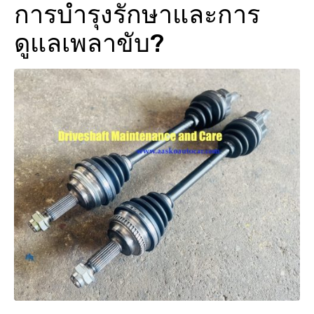
การบำรุงรักษาและการ
ดูแลเพลาขับ?