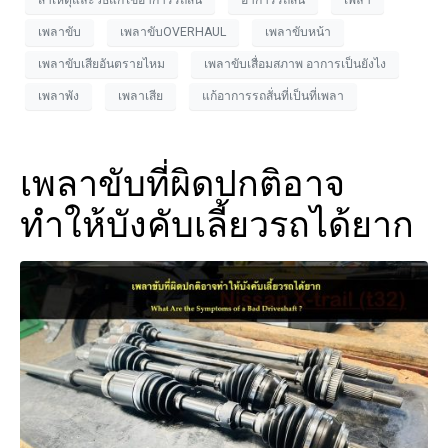
สาเหตุและวิธีแก้ไขอาการรถสั่น
อาการรถสั่น
เพลา
เพลาขับ
เพลาขับOVERHAUL
เพลาขับหน้า
เพลาขับเสียอันตรายไหม
เพลาขับเสื่อมสภาพ อาการเป็นยังไง
เพลาพัง
เพลาเสีย
แก้อาการรถสั่นที่เป็นที่เพลา
เพลาขับที่ผิดปกติอาจ
ทำให้บังคับเลี้ยวรถได้ยาก