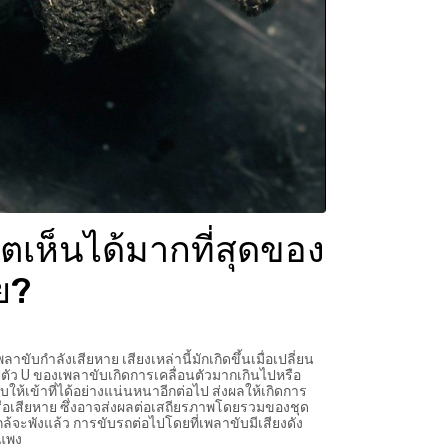
ตเห็นได้มากที่สุดของ
ีย?
บกำลังเสียหาย เสียงเหล่านี้มักเกิดขึ้นเมื่อเปลี่ยน
ูปตัว U ของเพลาขับเกิดการเคลื่อนตัวมากเกินไปหรือ
ห้เข้าที่ได้อย่างแน่นหนาอีกต่อไป ส่งผลให้เกิดการ
ือเสียหาย ซึ่งอาจส่งผลต่อเสถียรภาพโดยรวมของชุด
ใกล้จะพังแล้ว การขับรถต่อไปโดยที่เพลาขับมีเสียงดัง
าแพง