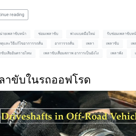
inue reading
น่ายเพลาขับหน้า
ซ่อมเพลาขับ
พ่วงแบตมือใหม่
รับซ่อมเพลาขับหน
ตุและวิธีแก้ไขอาการรถสั่น
อาการรถสั่น
เพลา
เพลาขับ
เพ
าขับเสียอันตรายไหม
เพลาขับเสื่อมสภาพ อาการเป็นยังไง
เพลาพัง
ลาขับในรถออฟโรด