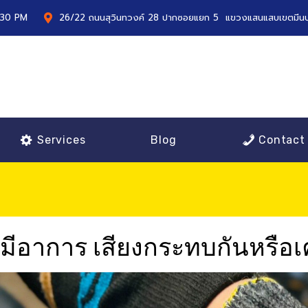
7.30 PM
26/22 ถนนสุวินทวงค์ 28 ปากซอยแยก 5 แขวงแสนแสบเขตมีนบุ
Services
Blog
Contact
มีอาการ เสียงกระทบกันหรือ