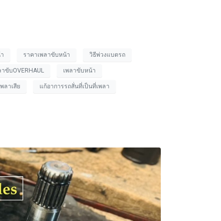
้า
ราคาเพลาขับหน้า
วิธีพ่วงแบตรถ
ลาขับOVERHAUL
เพลาขับหน้า
เพลาเสีย
แก้อาการรถสั่นที่เป็นที่เพลา