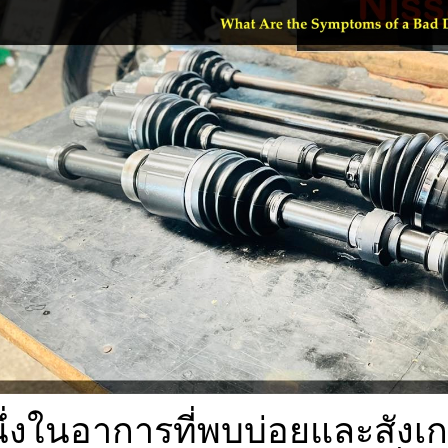
ึ่งในอาการที่พบบ่อยและสังเก