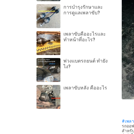
การบำรุงรักษาและ
การดูแลเพลาขับ?
เพลาขับคืออะไรและ
ทำหน้าที่อะไร?
พ่วงแบตรถยนต์ ทำยัง
ไง?
เพลาขับหลัง คืออะไร
#เพลา
รถออฟโ
สำหรับ