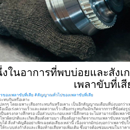
ึ่งในอาการที่พบบ่อยและสังเก
เพลาขับที่เส
ของเพลาขับที่เสีย
#สัญญาณทั่วไปของเพลาขับที่เสีย
กระทบกันหรือเคาะ
ปลกๆ โดยเฉพาะเสียงกระทบกันหรือเคาะ เป็นอีกสัญญาณเตือนที่บ่งบอกว่าเพลาขั
หรือเมื่อเร่งความเร็วและลดความเร็ว เสียงกระทบกันมักเกิดจากการที่ข้อต่อร
กปืนตรงกลางสึกหรอ เมื่อส่วนประกอบเหล่านี้สึกหรอ จะไม่สามารถยึดเพลาขับใ
นไหวผิดปกติและเกิดเสียงดังตามมา เสียงดังอาจเกิดจากแกนเพลาขับหลวมหร
บได้ สิ่งสำคัญคืออย่าเพิกเฉยต่อเสียงเหล่านี้ เนื่องจากมักบ่งบอกว่าเพลาขับ
ห้ระบบส่งกำลังและเฟืองท้ายเสียหายเพิ่มเติม ซึ่งอาจต้องซ่อมแซมในราค