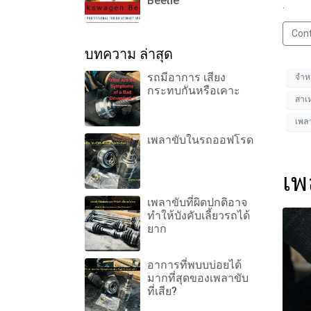
Beetle
.
Cont
บทความ ล่าสุด
รถมีอาการ เสียง
จำห
กระทบกันหรือเคาะ
สาเห
เพล
เพลาขับในรถออฟโรด
เพ
เพลาขับที่ผิดปกติอาจ
ทำให้บังคับเลี้ยวรถได้
ยาก
อาการที่พบบบ่อยได้
มากที่สุดของเพลาขับ
ที่เสีย?