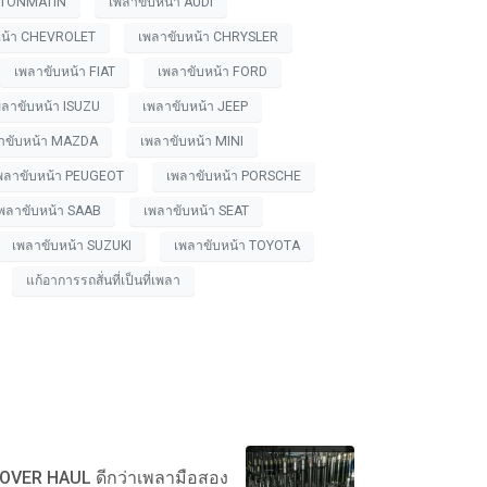
ASTONMATIN
เพลาขับหน้า AUDI
หน้า CHEVROLET
เพลาขับหน้า CHRYSLER
เพลาขับหน้า FIAT
เพลาขับหน้า FORD
พลาขับหน้า ISUZU
เพลาขับหน้า JEEP
าขับหน้า MAZDA
เพลาขับหน้า MINI
พลาขับหน้า PEUGEOT
เพลาขับหน้า PORSCHE
พลาขับหน้า SAAB
เพลาขับหน้า SEAT
เพลาขับหน้า SUZUKI
เพลาขับหน้า TOYOTA
แก้อาการรถสั่นที่เป็นที่เพลา
TMENT
 OVER HAUL ดีกว่าเพลามือสอง