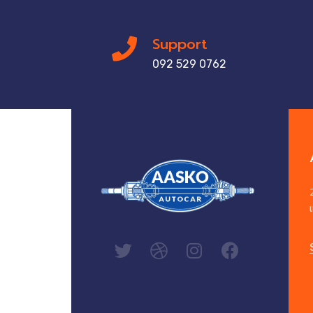
Support
092 529 0762