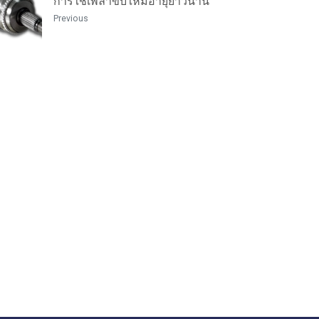
การใช้เพลาขับให้มีอายุยาวนาน
Previous