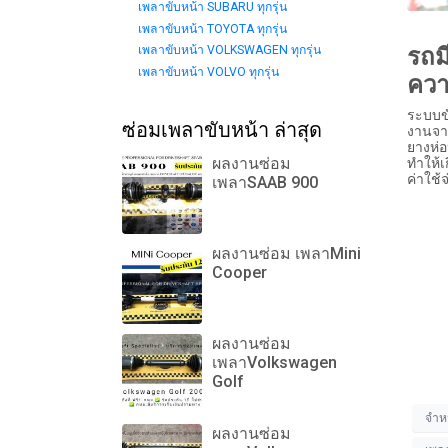
เพลาขับหน้า SUBARU ทุกรุ่น
เพลาขับหน้า TOYOTA ทุกรุ่น
เพลาขับหน้า VOLKSWAGEN ทุกรุ่น
รถม
เพลาขับหน้า VOLVO ทุกรุ่น
ควา
ระบบขั
ซ่อมเพลาขับหน้า ล่าสุด
งานจาก
ยางห่อ
ผลงานซ่อม
ทำให้เ
ค่าใช้
เพลาSAAB 900
ผลงานซ่อม เพลาMini
Cooper
ผลงานซ่อม
เพลาVolkswagen
Golf
จำห
ผลงานซ่อม