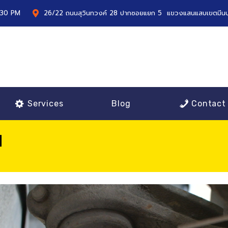
7.30 PM
26/22 ถนนสุวินทวงค์ 28 ปากซอยแยก 5 แขวงแสนแสบเขตมีนบุ
Services
Blog
Contact
ย