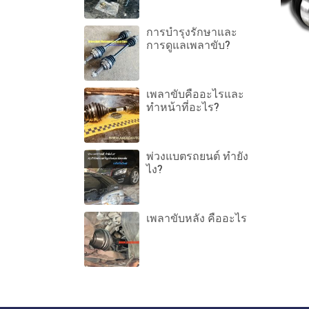
การบำรุงรักษาและ
การดูแลเพลาขับ?
เพลาขับคืออะไรและ
ทำหน้าที่อะไร?
พ่วงแบตรถยนต์ ทำยัง
ไง?
เพลาขับหลัง คืออะไร