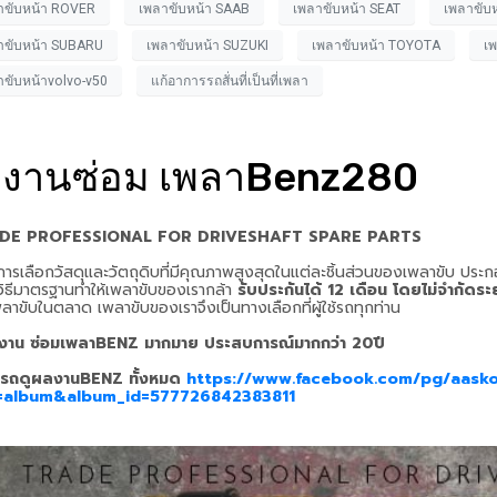
าขับหน้า ROVER
เพลาขับหน้า SAAB
เพลาขับหน้า SEAT
เพลาขับ
าขับหน้า SUBARU
เพลาขับหน้า SUZUKI
เพลาขับหน้า TOYOTA
เ
าขับหน้าvolvo-v50
แก้อาการรถสั่นที่เป็นที่เพลา
งานซ่อม เพลาBenz280
DE PROFESSIONAL FOR DRIVESHAFT SPARE PARTS
การเลือกวัสดุและวัตถุดิบที่มีคุณภาพสูงสุดในแต่ละชิ้นส่วนของเพลาขับ ปร
วิธีมาตรฐานทำให้เพลาขับของเรากล้า
รับประกันได้ 12 เดือน โดยไม่จำกัดร
พลาขับในตลาด เพลาขับของเราจึงเป็นทางเลือกที่ผู้ใช้รถทุกท่าน
งาน ซ่อมเพลาBENZ มากมาย ประสบการณ์มากกว่า 20ปี
ารถดูผลงานBENZ ทั้งหมด
https://www.facebook.com/pg/aask
=album&album_id=577726842383811