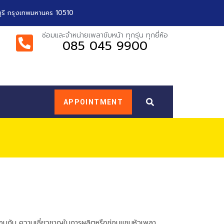
รี กรุงเทพมหานคร 10510
ซ่อมและจำหน่ายเพลาขับหน้า ทุกรุ่น ทุกยี่ห้อ
085 045 9900
APPOINTMENT
ะกอบกับ ความเชี่ยวชาญในการผลิตหรือซ่อมแซมหัวเพลา