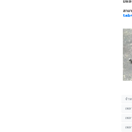
มีผล
สาม
tab
จำห
เพล
เพล
เพล