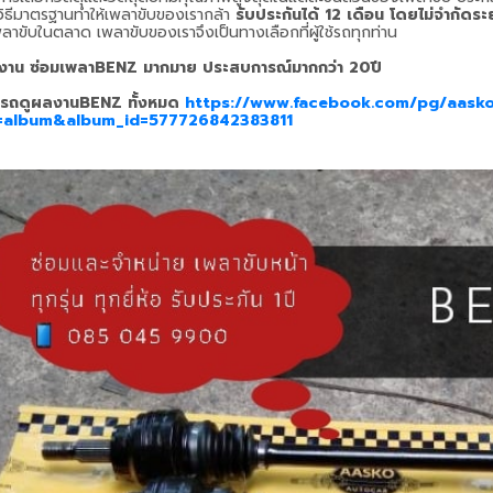
วิธีมาตรฐานทำให้เพลาขับของเรากล้า
รับประกันได้ 12 เดือน โดยไม่จำกัดร
พลาขับในตลาด เพลาขับของเราจึงเป็นทางเลือกที่ผู้ใช้รถทุกท่าน
งาน ซ่อมเพลาBENZ มากมาย ประสบการณ์มากกว่า 20ปี
ารถดูผลงานBENZ ทั้งหมด
https://www.facebook.com/pg/aask
=album&album_id=577726842383811