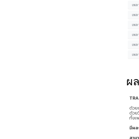
เพล
เพล
เพล
เพล
เพล
เพล
ผล
TRA
ด้วย
ด้วย
ทั้งเ
มีผล
สาม