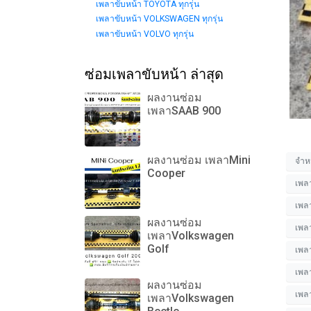
เพลาขับหน้า TOYOTA ทุกรุ่น
เพลาขับหน้า VOLKSWAGEN ทุกรุ่น
เพลาขับหน้า VOLVO ทุกรุ่น
ซ่อมเพลาขับหน้า ล่าสุด
ผลงานซ่อม
เพลาSAAB 900
ผลงานซ่อม เพลาMini
จำห
Cooper
เพล
เพล
ผลงานซ่อม
เพล
เพลาVolkswagen
Golf
เพล
เพล
ผลงานซ่อม
เพล
เพลาVolkswagen