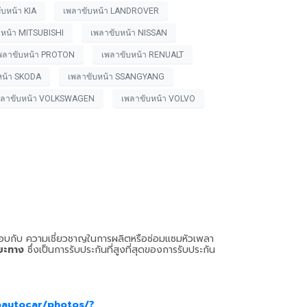
ับหน้า KIA
เพลาขับหน้า LANDROVER
บหน้า MITSUBISHI
เพลาขับหน้า NISSAN
พลาขับหน้า PROTON
เพลาขับหน้า RENUALT
หน้า SKODA
เพลาขับหน้า SSANGYANG
พลาขับหน้า VOLKSWAGEN
เพลาขับหน้า VOLVO
ะกอบกับ ความเชี่ยวชาญในการผลิตหรือซ่อมแซมหัวเพลา
ะยะทาง
ซึ่งเป็นการรับประกันที่สูงที่สุดของการรับประกัน
oautocar/photos/?