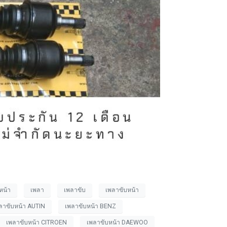
 Form
หน้า
เพลา
เพลาขับ
เพลาขับหน้า
ลาขับหน้า AUTIN
เพลาขับหน้า BENZ
เพลาขับหน้า CITROEN
เพลาขับหน้า DAEWOO