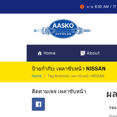
จ.-ส. 8.30 AM / 1
Home
About
ป้ายกำกับ:
เพลาขับหน้า NISSAN
Home
Tag Archives: เพลาขับหน้า NISSAN
ติดตามเพจ เพลาขับหน้า
ผล
TRA
ด้วย