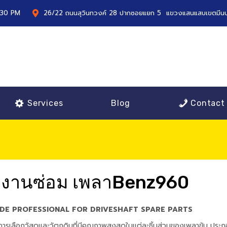
7.30 PM
26/22 ถนนสุวินทวงค์ 28 ปากซอยแยก 5 แขวงแสนแสบเขตมีนบุ
Services
Blog
Contact
งานซ่อม เพลาBenz960
DE PROFESSIONAL FOR DRIVESHAFT SPARE PARTS
การเลือกวัสดุและวัตถุดิบที่มีคุณภาพสูงสุดในแต่ละชิ้นส่วนของเพลาขับ ปร