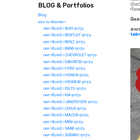
ด้วย
BLOG & Portfolios
ทั้งเ
Blog
มีผล
ผลงาน ซ่อมเพลา
สาม
เพลาขับหน้า AUDI ทุกรุ่น
tab
เพลาขับหน้า BENTLEY ทุกรุ่น
เพลาขับหน้า BENZ ทุกรุ่น
เพลาขับหน้า BMW ทุกรุ่น
เพลาขับหน้า CHEVROLET ทุกรุ่น
เพลาขับหน้า DAIHATSU ทุกรุ่น
เพลาขับหน้า FORD ทุกรุ่น
เพลาขับหน้า HONDA ทุกรุ่น
เพลาขับหน้า HYUNDAI ทุกรุ่น
เพลาขับหน้า ISUZU ทุกรุ่น
เพลาขับหน้า KIA ทุกรุ่น
เพลาขับหน้า LANDROVER ทุกรุ่น
เพลาขับหน้า LEXUS ทุกรุ่น
เพลาขับหน้า MAZDA ทุกรุ่น
เพลาขับหน้า MINI ทุกรุ่น
เพลาขับหน้า SAAB ทุกรุ่น
เพลาขับหน้า SUBARU ทุกรุ่น