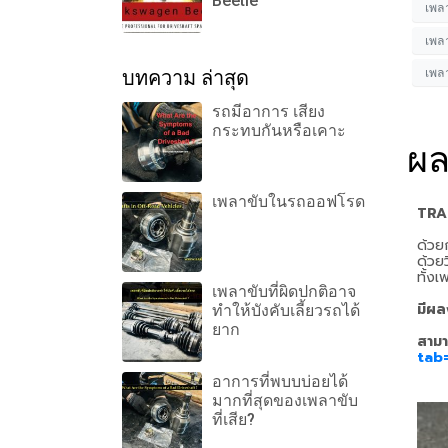
Beetle
เพล
เพล
บทความ ล่าสุด
เพล
รถมีอาการ เสียง
กระทบกันหรือเคาะ
ผล
เพลาขับในรถออฟโรด
TRA
ด้วย
ด้วย
ทั้งเ
เพลาขับที่ผิดปกติอาจ
มีผล
ทำให้บังคับเลี้ยวรถได้
ยาก
สาม
tab
อาการที่พบบบ่อยได้
มากที่สุดของเพลาขับ
ที่เสีย?