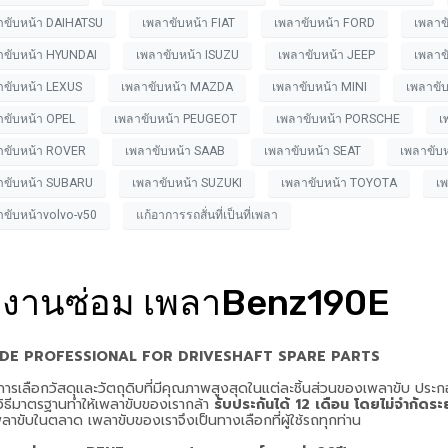
าขับหน้า DAIHATSU
เพลาขับหน้า FIAT
เพลาขับหน้า FORD
เพลาข
าขับหน้า HYUNDAI
เพลาขับหน้า ISUZU
เพลาขับหน้า JEEP
เพลาข
าขับหน้า LEXUS
เพลาขับหน้า MAZDA
เพลาขับหน้า MINI
เพลาขั
าขับหน้า OPEL
เพลาขับหน้า PEUGEOT
เพลาขับหน้า PORSCHE
เ
าขับหน้า ROVER
เพลาขับหน้า SAAB
เพลาขับหน้า SEAT
เพลาขับ
APPOIN
าขับหน้า SUBARU
เพลาขับหน้า SUZUKI
เพลาขับหน้า TOYOTA
เ
าขับหน้าvolvo-v50
แก้อาการรถสั่นที่เป็นที่เพลา
งานซ่อม เพลาBenz190E
DE PROFESSIONAL FOR DRIVESHAFT SPARE PARTS
การเลือกวัสดุและวัตถุดิบที่มีคุณภาพสูงสุดในแต่ละชิ้นส่วนของเพลาขับ ปร
วิธีมาตรฐานทำให้เพลาขับของเรากล้า
รับประกันได้ 12 เดือน โดยไม่จำกัดร
พลาขับในตลาด เพลาขับของเราจึงเป็นทางเลือกที่ผู้ใช้รถทุกท่าน