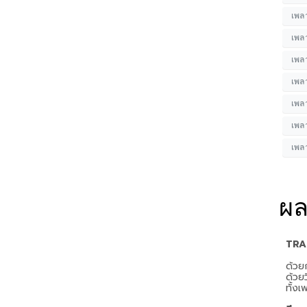
เพล
เพล
เพล
เพล
เพล
เพล
เพล
ผล
TRA
ด้วย
ด้วย
ทั้งเ